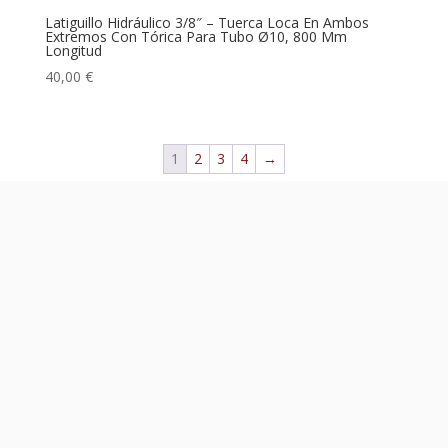
Latiguillo Hidráulico 3/8″ – Tuerca Loca En Ambos
Extremos Con Tórica Para Tubo Ø10, 800 Mm
Longitud
40,00
€
1
2
3
4
→