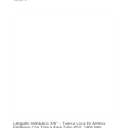
Latiguillo Hidráulico 3/8″ – Tuerca Loca En Ambos
Extremos Con Tórica Para Tubo Ø10, 1400 Mm