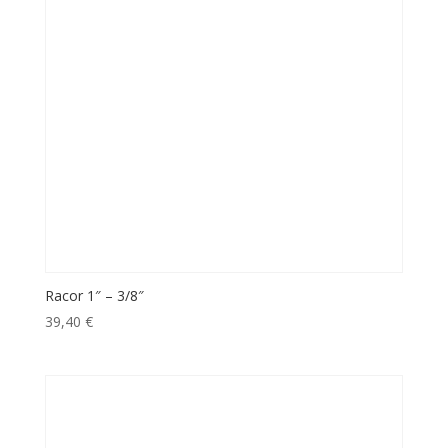
Racor 1″ – 3/8″
39,40
€