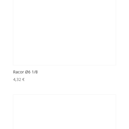
Racor Ø6 1/8
4,32
€