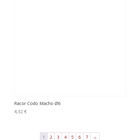
Racor Codo Macho Ø6
4,32
€
1
2
3
4
5
6
7
→