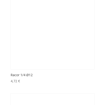
Racor 1/4 Ø12
4,72
€