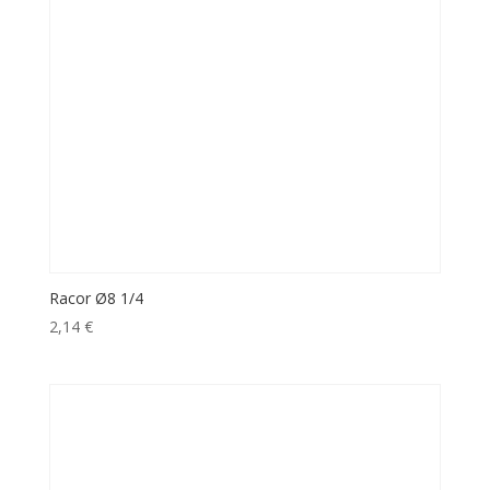
Racor Ø8 1/4
2,14
€