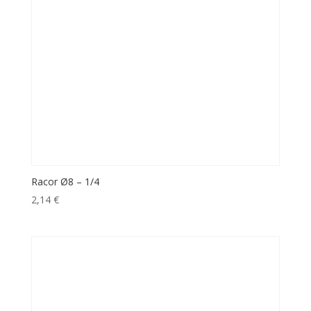
Racor Ø8 – 1/4
2,14
€