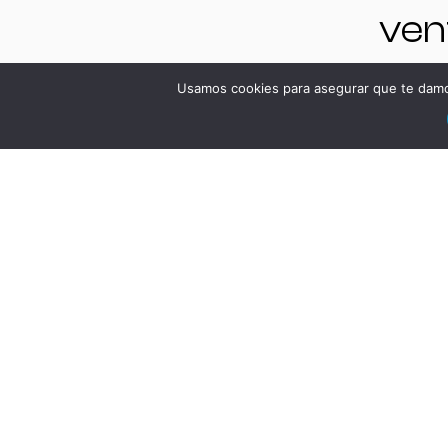
ven
upo
Usamos cookies para asegurar que te damos
+34
85
DES
ven
ene