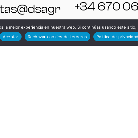
+34 670 0
tas@dsagr
773
.com
 la mejor experiencia en nuestra web. Si continúas usando este sitio,
Aceptar
Rechazar cookies de terceros
Política de privacida
 625 54 37
Compras y
Logística
+34 638 2
 | Energía
612
tas@digital
rgysystem
Montaje FA