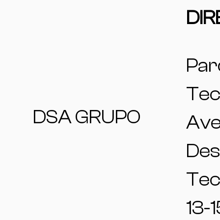
DIR
Par
Tec
DSA GRUPO
Ave
Des
Tec
13-1