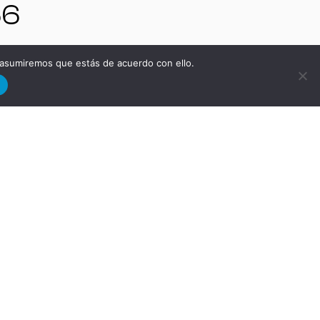
66
 asumiremos que estás de acuerdo con ello.
d
33
T |