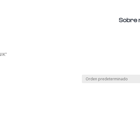
Sobre 
IK”