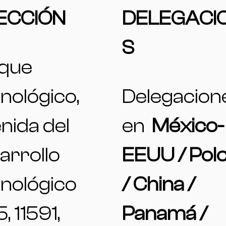
ECCIÓN
DELEGACI
S
que
nológico,
Delegacion
nida del
en
México-
arrollo
EEUU / Polo
nológico
/ China /
5, 11591,
Panamá /