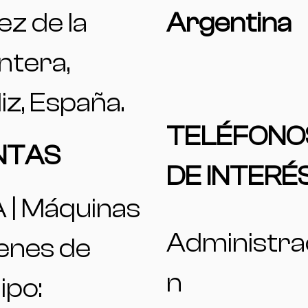
ez de la
Argentina
ntera,
iz, España.
TELÉFONO
NTAS
DE INTERÉ
 | Máquinas
Administra
ienes de
n
ipo: