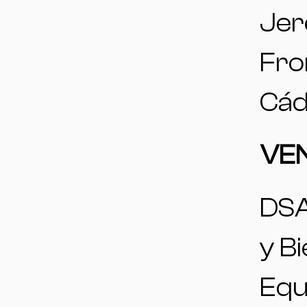
Jer
Fro
Cád
VE
DSA
y B
Equ