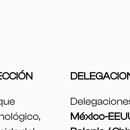
ECCIÓN
DELEGACIO
que
Delegacione
ológico,
México-EEUU