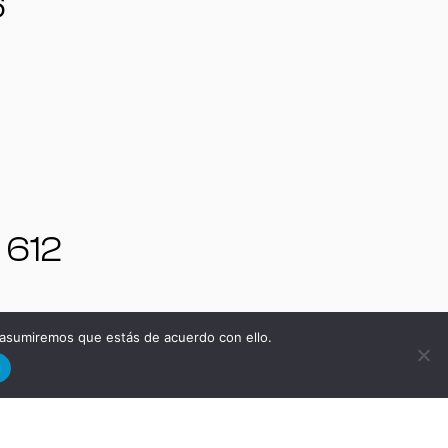
6
 612
|
 asumiremos que estás de acuerdo con ello.
d
4
4