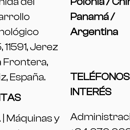
ida del
Polonia / Chi
rrollo
Panamá /
nológico
Argentina
5, 11591, Jerez
a Frontera,
TELÉFONOS
z, España.
INTERÉS
NTAS
Administrac
| Máquinas y