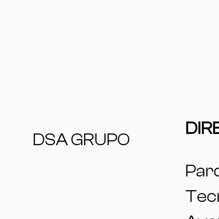
DIR
DSA GRUPO
Par
Tecn