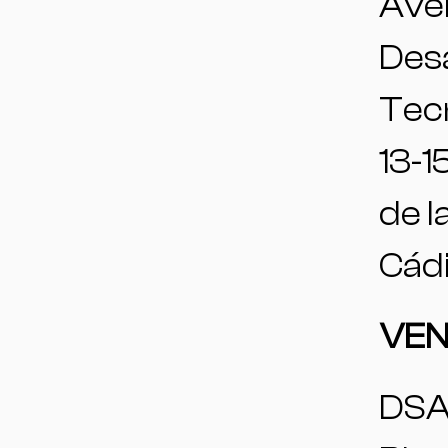
Aven
Desa
Tec
13-1
de l
Cádi
VE
DSA 