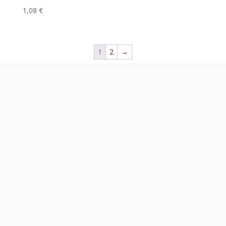
1,08
€
1
2
→