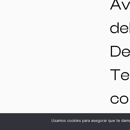
Av
de
De
Te
co
13-
Usamos cookies para asegurar que te damos