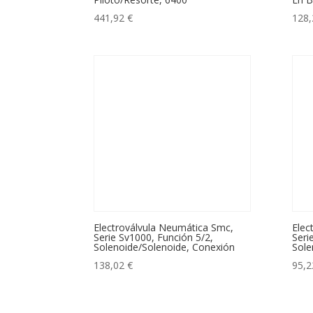
441,92
€
128
Electroválvula Neumática Smc,
Elec
Serie Sv1000, Función 5/2,
Seri
Solenoide/Solenoide, Conexión
Sole
138,02
€
95,