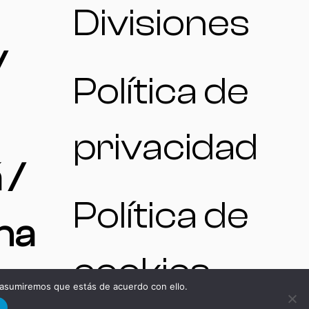
Divisiones
/
Política de
privacidad
 /
Política de
na
cookies
 asumiremos que estás de acuerdo con ello.
d