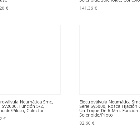
,20
€
141,36
€
troválvula Neumática Smc,
Electroválvula Neumática Smc
e Sv2000, Función 5/2,
Serie Sy5000, Rosca Fijación
noide/Piloto, Colector
Un Toque De 6 Mm, Función 
Solenoide/Piloto
22
€
82,60
€