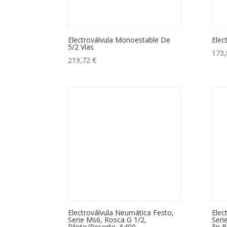
Electroválvula Monoestable De
Elec
5/2 Vías
173
219,72
€
Electroválvula Neumática Festo,
Elec
Serie Ms6, Rosca G 1/2,
Seri
Piloto/Resorte, 6400
En 