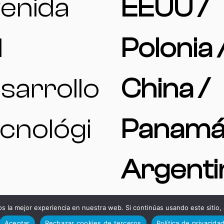
enida
EEUU /
l
Polonia 
sarrollo
China /
cnológi
Panamá
Argenti
15, 11591,
 la mejor experiencia en nuestra web. Si continúas usando este sitio,
Aceptar
Rechazar cookies de terceros
Política de privacida