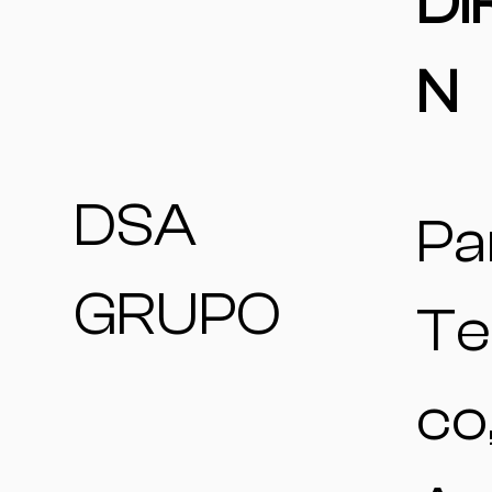
DI
N
DSA
Pa
GRUPO
Te
co