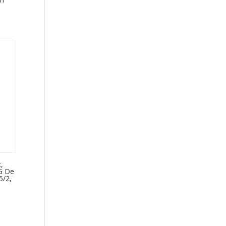
,
 G De
5/2,