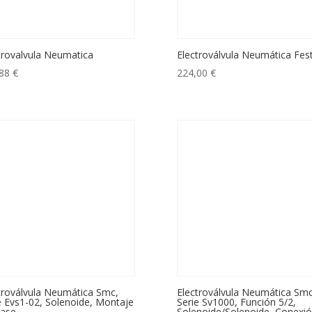
trovalvula Neumatica
Electroválvula Neumática Fes
,88
€
224,00
€
troválvula Neumática Smc,
Electroválvula Neumática Smc
e Evs1-02, Solenoide, Montaje
Serie Sv1000, Función 5/2,
Base
Solenoide/Solenoide, Conexi