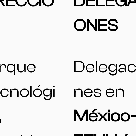
RECCIÓ
DELEGA
ONES
rque
Delegac
cnológi
nes en
,
México-