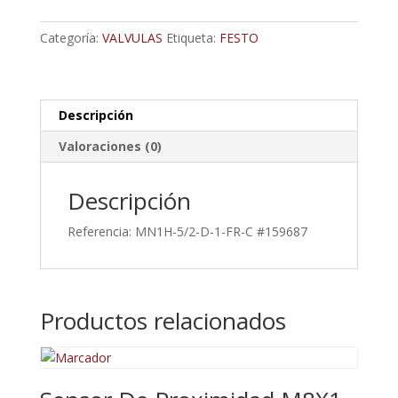
5/2
Vías
Categoría:
VALVULAS
Etiqueta:
FESTO
cantidad
Descripción
Valoraciones (0)
Descripción
Referencia: MN1H-5/2-D-1-FR-C #159687
Productos relacionados