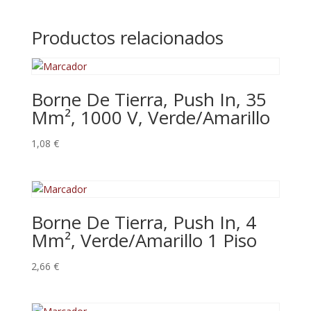
Interruptores
Principales
Productos relacionados
E
Interruptores
De
Parada
Borne De Tierra, Push In, 35
De
Mm², 1000 V, Verde/Amarillo
Emergencia
3Ld25
1,08
€
cantidad
Borne De Tierra, Push In, 4
Mm², Verde/Amarillo 1 Piso
2,66
€