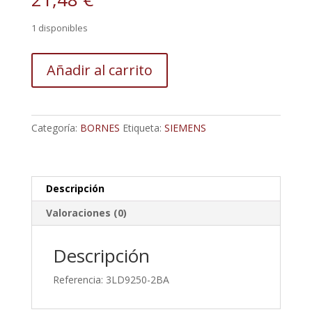
1 disponibles
Borne
Añadir al carrito
De
Neutro/Borne
De
Puesta
Categoría:
BORNES
Etiqueta:
SIEMENS
A
Tierra
Pe,
Continua,
Descripción
Para
Valoraciones (0)
Fijación
Frontal,
Descripción
Hasta
63A,
Referencia: 3LD9250-2BA
Accesorios
Para