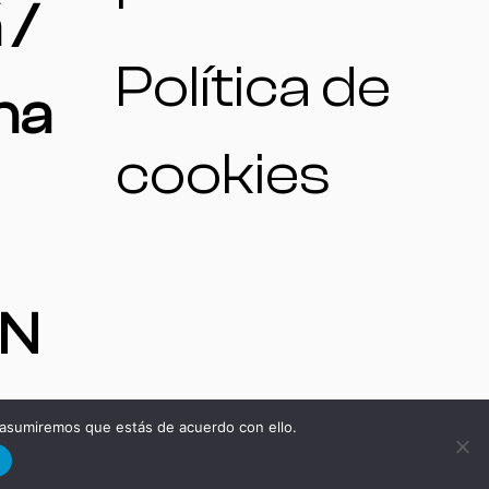
 /
Política de
na
cookies
ON
 asumiremos que estás de acuerdo con ello.
d