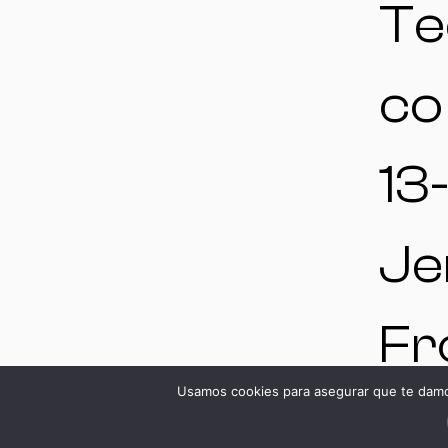
Te
co
13-
Je
Fr
Usamos cookies para asegurar que te damos
Cá