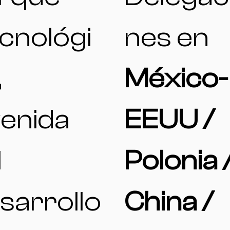
cnológi
nes en
,
México-
enida
EEUU /
l
Polonia 
sarrollo
China /