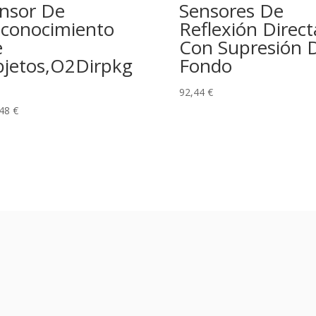
nsor De
Sensores De
conocimiento
Reflexión Direct
e
Con Supresión 
jetos,O2Dirpkg
Fondo
92,44
€
,48
€