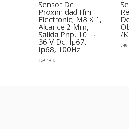
Sensor De
Se
Proximidad Ifm
Re
Electronic, M8 X 1,
D
Alcance 2 Mm,
Ob
Salida Pnp, 10 →
/K
36 V Dc, Ip67,
948
Ip68, 100Hz
154,14
€