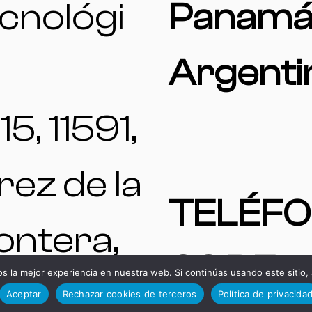
cnológi
Panamá
Argenti
15, 11591,
rez de la
TELÉF
ontera,
OS DE
 la mejor experiencia en nuestra web. Si continúas usando este sitio,
diz,
Aceptar
Rechazar cookies de terceros
Política de privacida