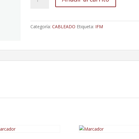
De
Conexión
Con
Conector
Categoría:
CABLEADO
Etiqueta:
IFM
Codo
Hembra
M8,
3
Pines
10M
-
Extremo
Libre
cantidad