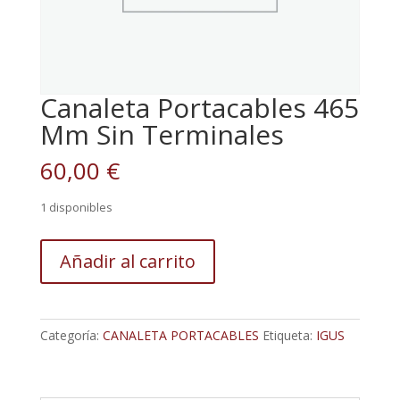
Canaleta Portacables 465
Mm Sin Terminales
60,00
€
1 disponibles
Canaleta
Añadir al carrito
Portacables
465
Mm
Sin
Categoría:
CANALETA PORTACABLES
Etiqueta:
IGUS
Terminales
cantidad