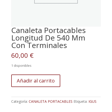
Canaleta Portacables
Longitud De 540 Mm
Con Terminales
60,00
€
1 disponibles
Canaleta
Añadir al carrito
Portacables
Longitud
De
540
Categoría:
CANALETA PORTACABLES
Etiqueta:
IGUS
Mm
Con