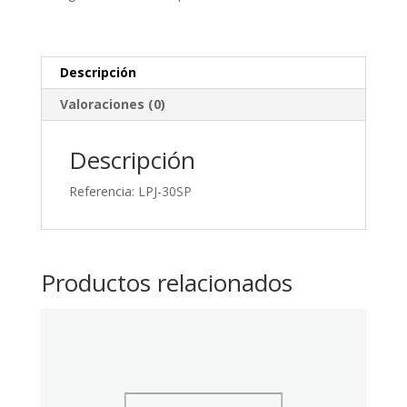
A,
600
V
Ca,
Descripción
300
Valoraciones (0)
Ka,
21
X
Descripción
57
Referencia: LPJ-30SP
Mm,
J,
Ul,
Temporizado
Productos relacionados
cantidad