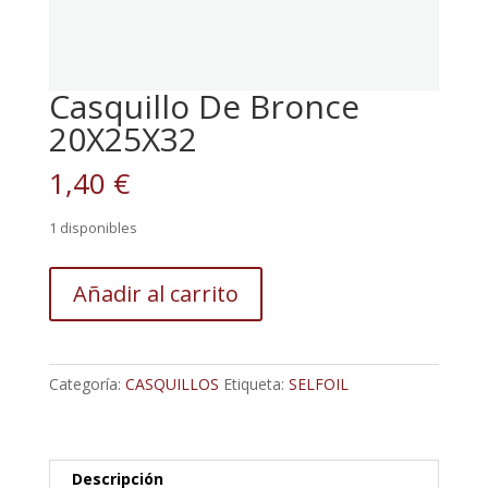
Casquillo De Bronce
20X25X32
1,40
€
1 disponibles
Casquillo
Añadir al carrito
De
Bronce
20X25X32
cantidad
Categoría:
CASQUILLOS
Etiqueta:
SELFOIL
Descripción