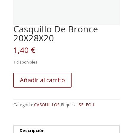
Casquillo De Bronce
20X28X20
1,40
€
1 disponibles
Casquillo
Añadir al carrito
De
Bronce
20X28X20
cantidad
Categoría:
CASQUILLOS
Etiqueta:
SELFOIL
Descripción