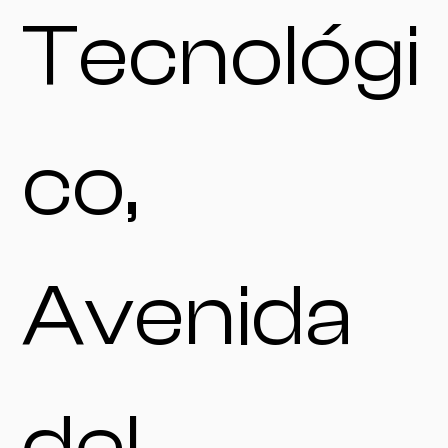
Tecnológi
co,
Avenida
del