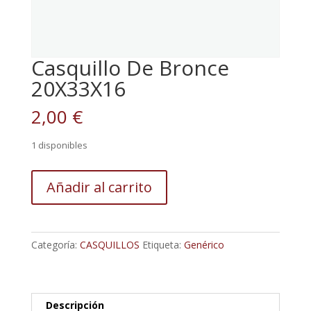
Casquillo De Bronce
20X33X16
2,00
€
1 disponibles
Casquillo
Añadir al carrito
De
Bronce
20X33X16
cantidad
Categoría:
CASQUILLOS
Etiqueta:
Genérico
Descripción