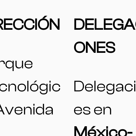
RECCIÓN
DELEGA
ONES
rque
cnológic
Delegac
 Avenida
es en
l
México-