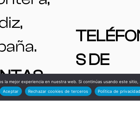
diz,
TELÉFO
paña.
S DE
ENTAS
INTERÉ
 la mejor experiencia en nuestra web. Si continúas usando este sitio,
Aceptar
Rechazar cookies de terceros
Política de privacida
A |
Adminis
quinas y