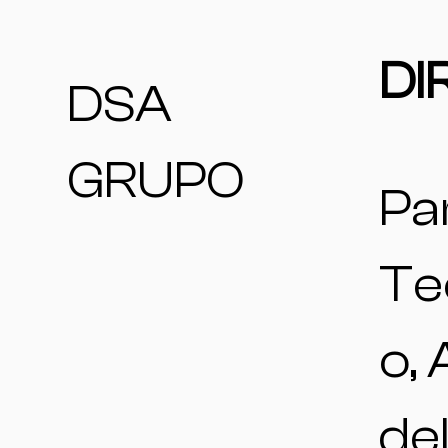
DI
DSA
GRUPO
Pa
Te
o,
de