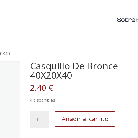
Sobre 
20X40
Casquillo De Bronce
40X20X40
2,40
€
4 disponibles
Casquillo
Añadir al carrito
De
Bronce
40X20X40