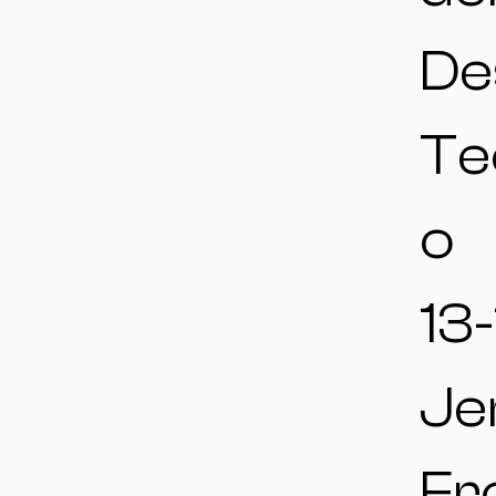
De
Te
o
13-
Je
Fr