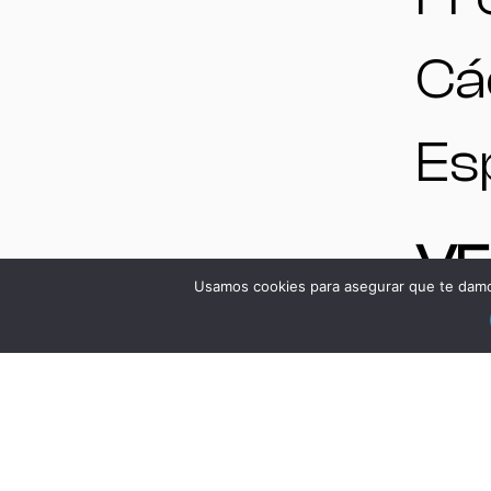
Cá
Es
V
Usamos cookies para asegurar que te damos
DS
Má