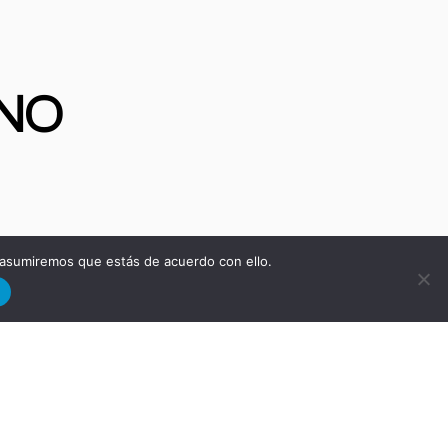
NO
S
 asumiremos que estás de acuerdo con ello.
d
tra