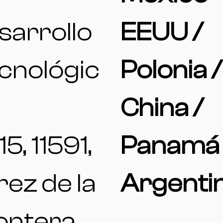
sarrollo
EEUU /
cnológic
Polonia /
China /
15, 11591,
Panamá 
rez de la
Argenti
ontera,