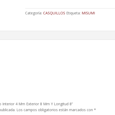
4
Mm
Categoría:
CASQUILLOS
Etiqueta:
MISUMI
Exterior
8
Mm
Y
Longitud
8
cantidad
ro Interior 4 Mm Exterior 8 Mm Y Longitud 8”
publicada.
Los campos obligatorios están marcados con
*