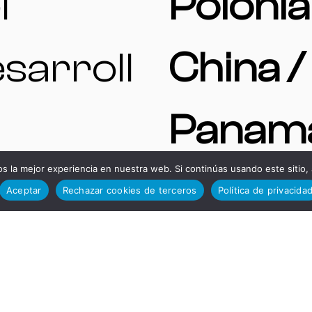
l
Polonia
sarroll
China /
Panamá
 la mejor experiencia en nuestra web. Si continúas usando este sitio,
cnológ
Argent
Aceptar
Rechazar cookies de terceros
Política de privacida
o
a