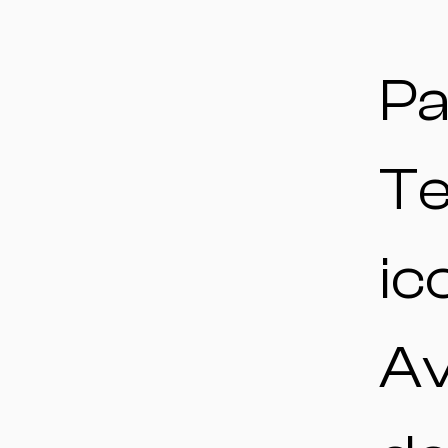
P
Te
ico
Av