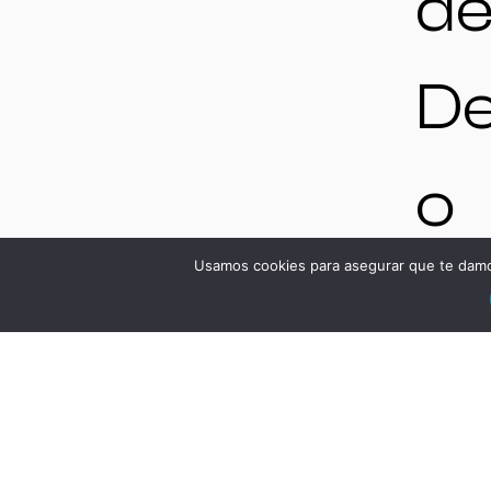
de
De
o
Usamos cookies para asegurar que te damos
Te
ic