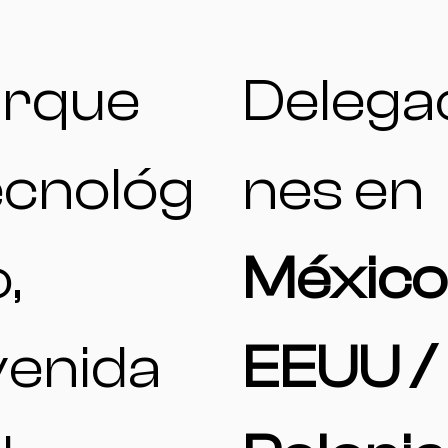
arque
Delega
cnológ
nes en
,
México
enida
EEUU /