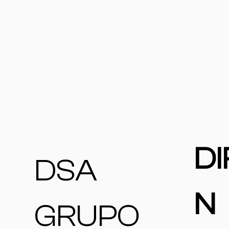
DI
DSA
N
GRUPO