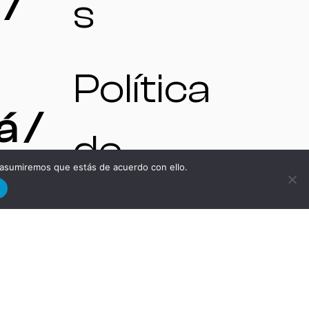
 /
s
Política
 /
de
 asumiremos que estás de acuerdo con ello.
in
d
privacida
d