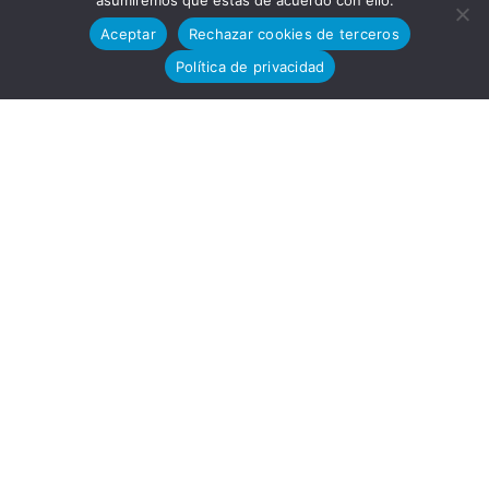
asumiremos que estás de acuerdo con ello.
Desarro
Aceptar
Rechazar cookies de terceros
Política de privacidad
llo
Tecnoló