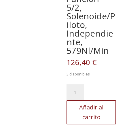
5/2,
Solenoide/P
iloto,
Independie
nte,
579Nl/Min
126,40
€
3 disponibles
Electroválvula
Neumática
Smc,
Añadir al
Serie
Sy5000,
carrito
Rosca
G