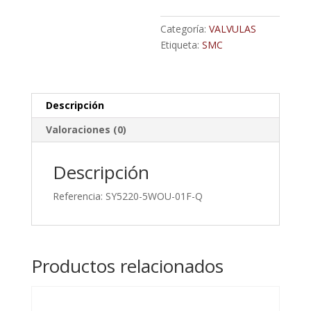
1/8,
Función
Categoría:
VALVULAS
5/2,
Etiqueta:
SMC
Solenoide/Piloto,
Independiente,
579Nl/Min
Descripción
cantidad
Valoraciones (0)
Descripción
Referencia: SY5220-5WOU-01F-Q
Productos relacionados