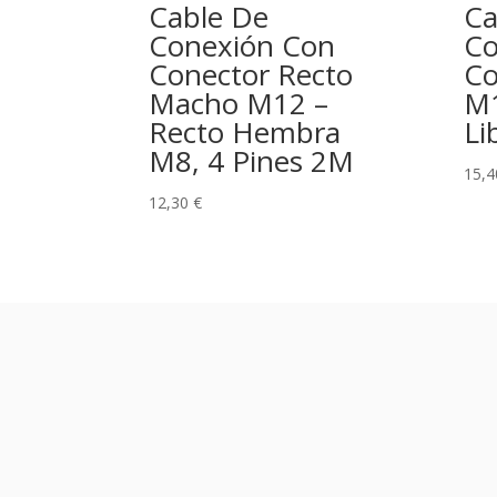
Cable De
Ca
Conexión Con
Co
Conector Recto
Co
Macho M12 –
M1
Recto Hembra
Li
M8, 4 Pines 2M
15,
12,30
€