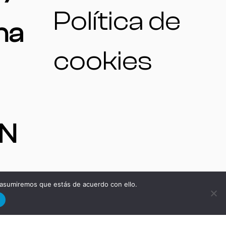
Política de
na
cookies
N
 asumiremos que estás de acuerdo con ello.
d
S