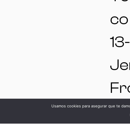
co
13-
Je
Fr
Cá
Usamos cookies para asegurar que te damos