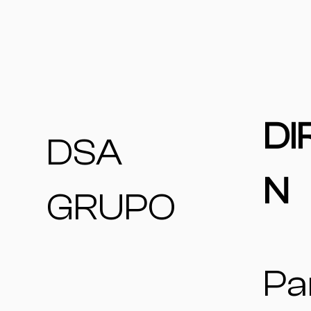
DI
DSA
N
GRUPO
Pa