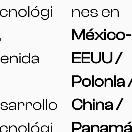
cnológi
nes en
,
México-
enida
EEUU /
l
Polonia 
sarrollo
China /
cnológi
Panamá