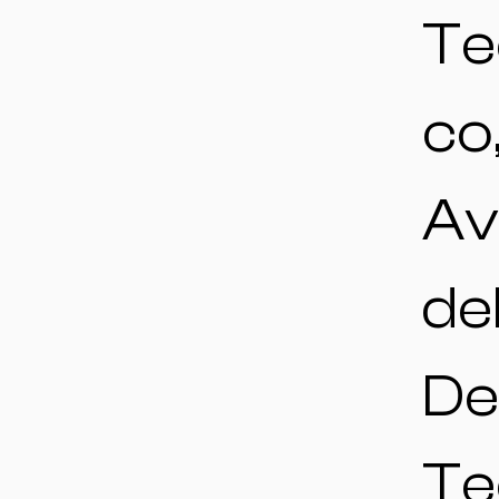
Te
co
Av
de
De
Te