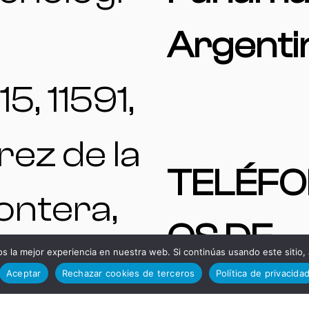
Argenti
15, 11591,
rez de la
TELÉFO
ontera,
OS DE
diz,
 la mejor experiencia en nuestra web. Si continúas usando este sitio,
Aceptar
Rechazar cookies de terceros
Política de privacida
INTERÉ