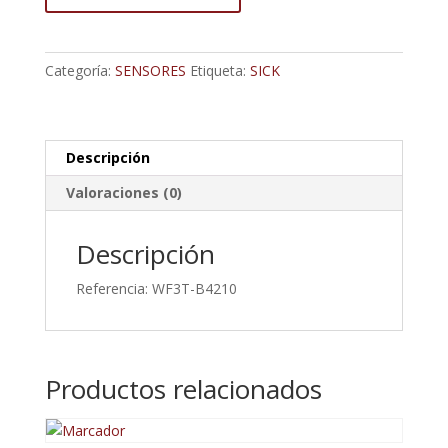
La
Bifurcación,
Pulsador,
Categoría:
SENSORES
Etiqueta:
SICK
Pnp/Npn,
Ir,
10.000
Hertzios,
Descripción
3
Valoraciones (0)
Milímetros
De
Descripción
Ot,
Conectador
Referencia: WF3T-B4210
De
4-
Pin
M8
Productos relacionados
cantidad