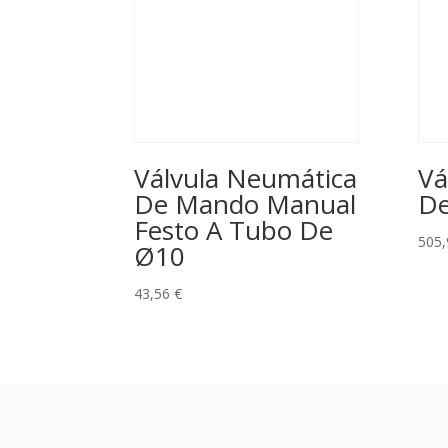
Válvula Neumática
Vá
De Mando Manual
De
Festo A Tubo De
505
Ø10
43,56
€