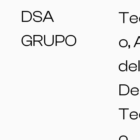
DSA
Te
GRUPO
o,
de
De
Te
o