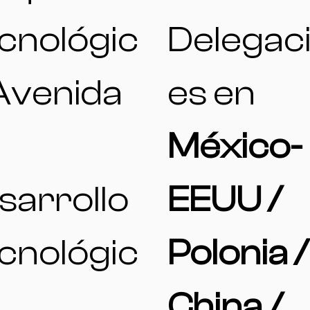
cnológic
Delegac
 Avenida
es en
l
México-
sarrollo
EEUU /
cnológic
Polonia /
China /