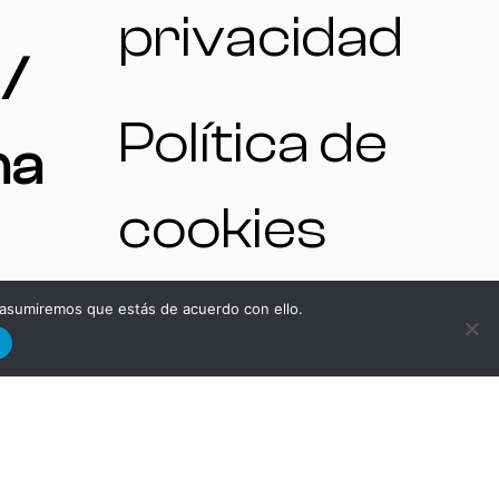
privacidad
/
Política de
na
cookies
 asumiremos que estás de acuerdo con ello.
d
NO