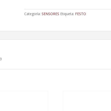
Para
Ranura
Categoría:
SENSORES
Etiqueta:
FESTO
Y
Cable
De
2,5
M
Extremo
Libre
cantidad
63