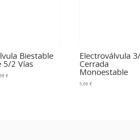
lvula Biestable
Electroválvula 3
 5/2 Vías
Cerrada
Monoestable
,98
€
5,06
€