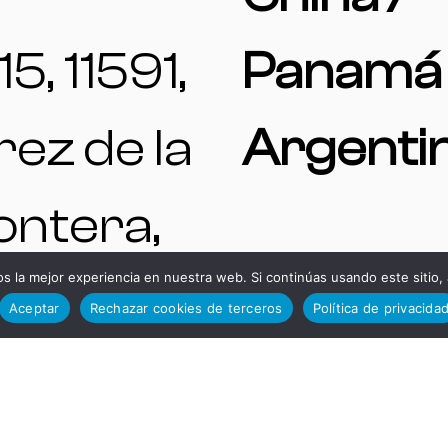
15, 11591,
Panamá 
rez de la
Argenti
ontera,
 la mejor experiencia en nuestra web. Si continúas usando este sitio,
diz,
Aceptar
Rechazar cookies de terceros
Política de privacida
TELÉFO
paña.
S DE