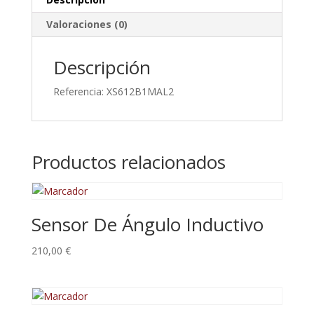
264
Valoraciones (0)
V
Ac/Dc,
Ip69K,
Descripción
1Khz
cantidad
Referencia: XS612B1MAL2
Productos relacionados
Sensor De Ángulo Inductivo
210,00
€