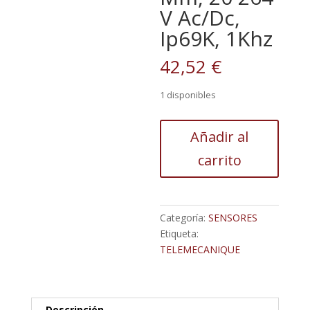
V Ac/Dc,
Ip69K, 1Khz
42,52
€
1 disponibles
Sensor
Añadir al
De
carrito
Proximidad
Telemecanique
Sensors,
M12
Categoría:
SENSORES
X
Etiqueta:
1,
TELEMECANIQUE
Alcance
4
Mm,
20
Descripción