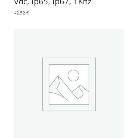
Vdc, Ip65, Ip67, 1Khz
42,52
€