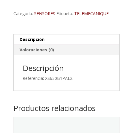
Telemecanique
Sensors,
Categoría:
SENSORES
Etiqueta:
TELEMECANIQUE
M30
X
1.5,
Alcance
Descripción
15
Valoraciones (0)
Mm,
Salida
Pnp,
Descripción
12
Referencia: XS630B1PAL2
→
48
Vdc,
Ip69K,
Productos relacionados
500Hz
cantidad