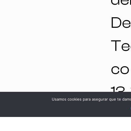
De
Te
co
13-
Usamos cookies para asegurar que te damos
Je