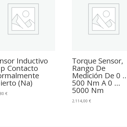
nsor Inductivo
Torque Sensor,
p Contacto
Rango De
ormalmente
Medición De 0 
ierto (Na)
500 Nm A 0 …
5000 Nm
,80
€
2.114,00
€