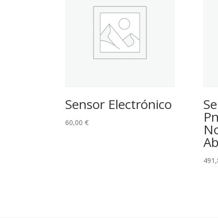
Sensor Electrónico
Se
Pn
60,00
€
N
Ab
491