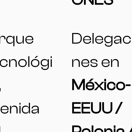
rque
Delegac
cnológi
nes en
,
México-
enida
EEUU /
l
Polonia 