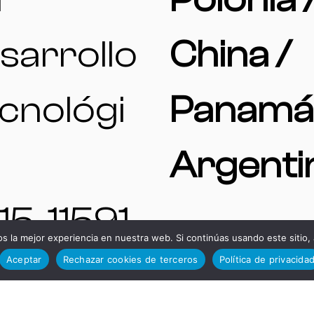
sarrollo
China /
cnológi
Panamá
Argenti
15, 11591,
 la mejor experiencia en nuestra web. Si continúas usando este sitio,
Aceptar
Rechazar cookies de terceros
Política de privacida
rez de la
TELÉFO