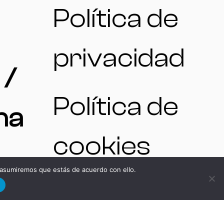
Política de
privacidad
 /
Política de
na
cookies
 asumiremos que estás de acuerdo con ello.
d
N