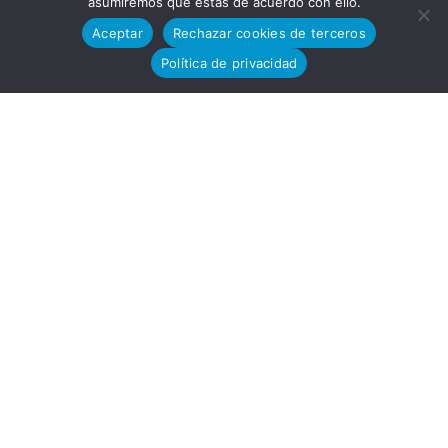
Avenida
asumiremos que estás de acuerdo con ello.
Aceptar
Rechazar cookies de terceros
Política de privacidad
del
Desarro