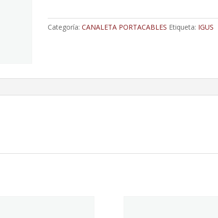
Amplios;
A
Categoría:
CANALETA PORTACABLES
Etiqueta:
IGUS
La
Guía
De
La
Cadena
cantidad