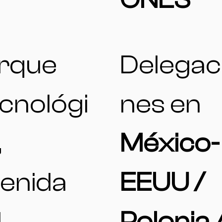
rque
Delegac
cnológi
nes en
,
México-
enida
EEUU /
l
Polonia 