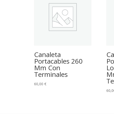
Canaleta
Ca
Portacables 260
Po
Mm Con
Lo
Terminales
M
Te
60,00
€
60,