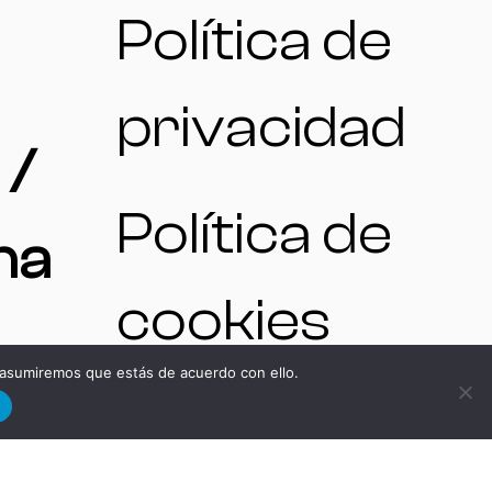
Política de
privacidad
 /
Política de
na
cookies
 asumiremos que estás de acuerdo con ello.
d
N