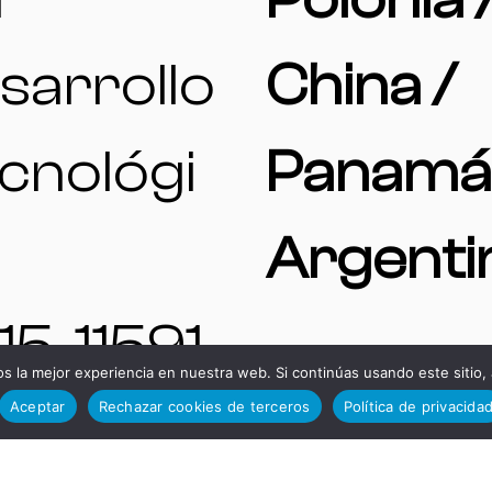
sarrollo
China /
cnológi
Panamá
Argenti
15, 11591,
 la mejor experiencia en nuestra web. Si continúas usando este sitio,
Aceptar
Rechazar cookies de terceros
Política de privacida
rez de la
TELÉFO