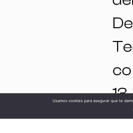
De
Te
co
13-
Usamos cookies para asegurar que te damos
Je