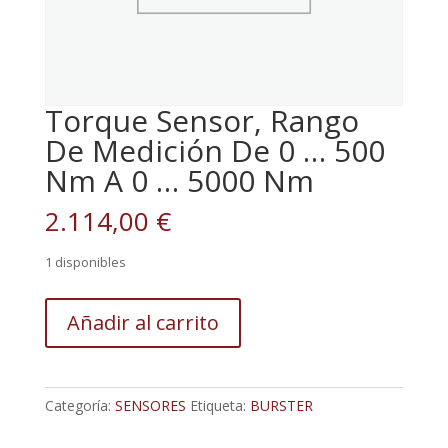
Torque Sensor, Rango
De Medición De 0 … 500
Nm A 0 … 5000 Nm
2.114,00
€
1 disponibles
Torque
Añadir al carrito
Sensor,
Rango
De
Medición
Categoría:
SENSORES
Etiqueta:
BURSTER
De
0