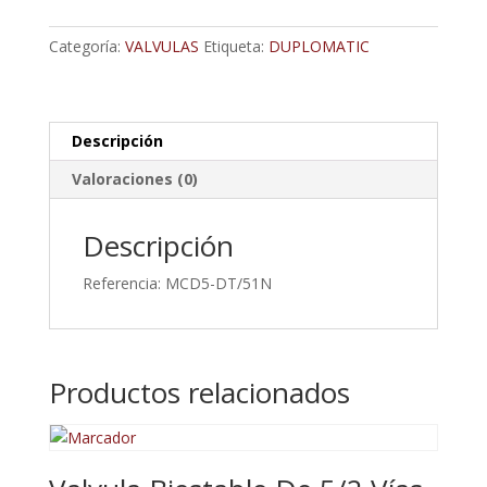
Control
De
Categoría:
VALVULAS
Etiqueta:
DUPLOMATIC
Presion
cantidad
Descripción
Valoraciones (0)
Descripción
Referencia: MCD5-DT/51N
Productos relacionados