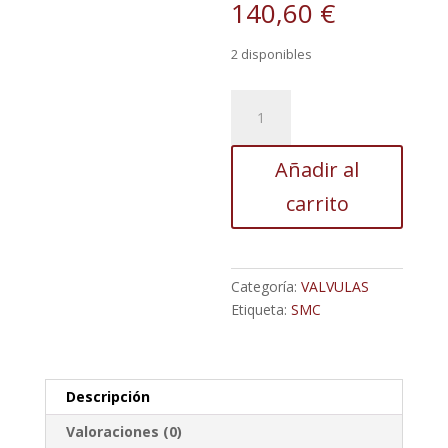
140,60
€
2 disponibles
Válvula
Solenoide
De
Añadir al
3
Puertos,
carrito
Tipo
Piloto,
Sello
De
Categoría:
VALVULAS
Goma,
Etiqueta:
SMC
Serie
Syj700
cantidad
Descripción
Valoraciones (0)