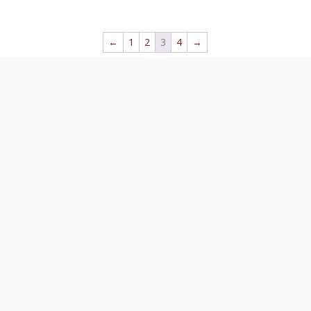
←
1
2
3
4
→