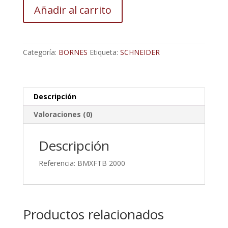
Borne
Añadir al carrito
Schneider
Electric
Para
Usar
Categoría:
BORNES
Etiqueta:
SCHNEIDER
Con
Automatización
Por
Plc
Descripción
Modicon
Valoraciones (0)
M340
cantidad
Descripción
Referencia: BMXFTB 2000
Productos relacionados