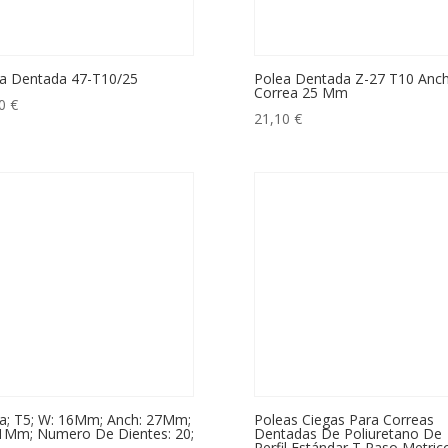
a Dentada 47-T10/25
Polea Dentada Z-27 T10 Anc
Correa 25 Mm
00
€
21,10
€
a; T5; W: 16Mm; Anch: 27Mm;
Poleas Ciegas Para Correas
1Mm; Numero De Dientes: 20;
Dentadas De Poliuretano De
Perfil Estándar T Paso Metric