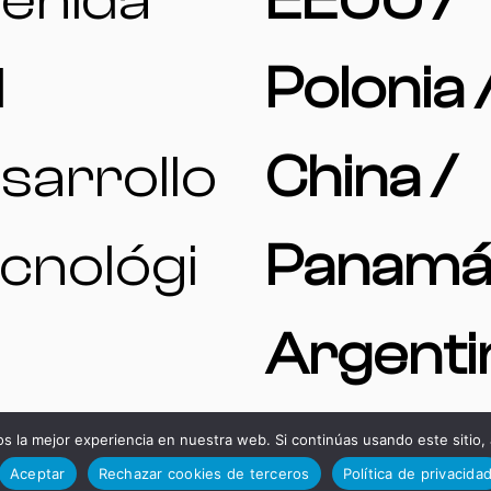
enida
EEUU /
l
Polonia 
sarrollo
China /
cnológi
Panamá
Argenti
15, 11591,
 la mejor experiencia en nuestra web. Si continúas usando este sitio,
Aceptar
Rechazar cookies de terceros
Política de privacida