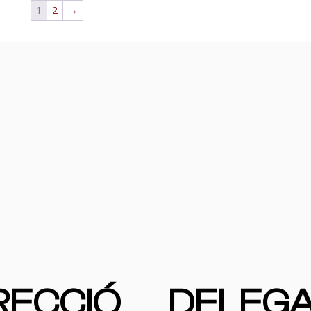
1
2
→
RECCIÓ
DELEGA