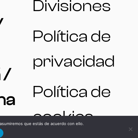
Divisiones
/
Política de
privacidad
 /
Política de
na
cookies
 asumiremos que estás de acuerdo con ello.
d