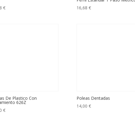
68
€
16,68
€
as De Plastico Con
Poleas Dentadas
amiento 626Z
14,00
€
00
€