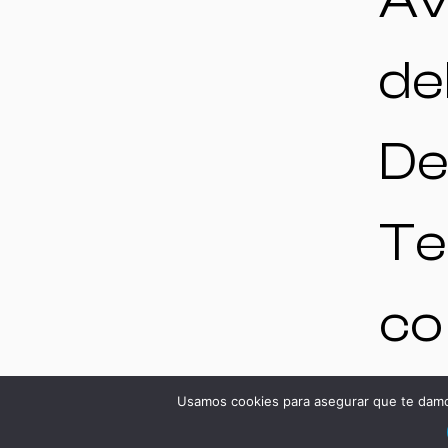
Av
de
De
Te
co
13-
Usamos cookies para asegurar que te damos