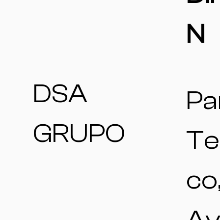
N
DSA
Pa
GRUPO
Te
co