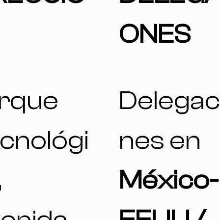
ONES
rque
Delegac
cnológi
nes en
,
México-