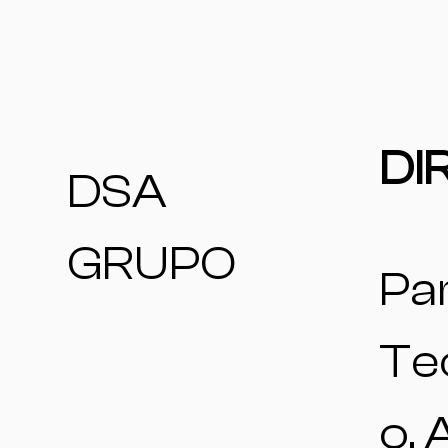
DI
DSA
GRUPO
Pa
Te
o, 