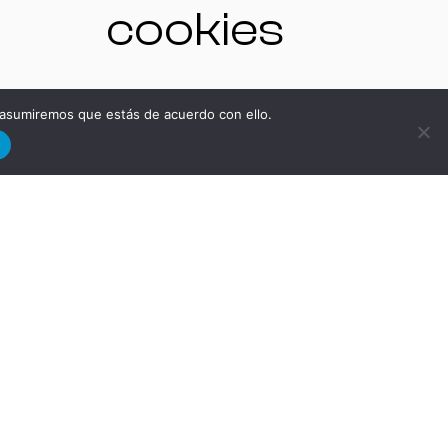
cookies
 asumiremos que estás de acuerdo con ello.
NO
d
TR