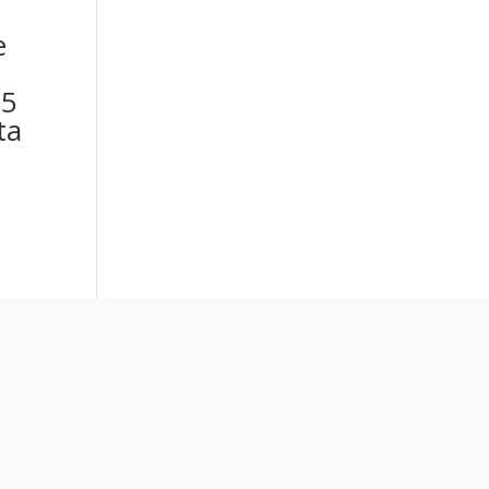
e
m
15
ta