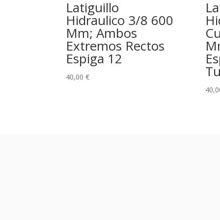
Latiguillo
La
Hidraulico 3/8 600
Hi
Mm; Ambos
Cu
Extremos Rectos
M
Espiga 12
Es
Tu
40,00
€
40,