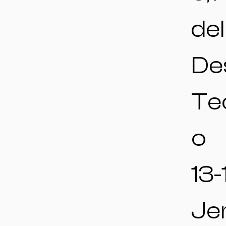
del
De
Te
o
13-
Jer