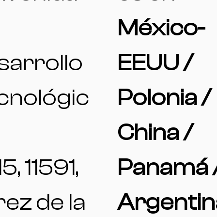
México-
sarrollo
EEUU /
cnológic
Polonia /
China /
15, 11591,
Panamá 
ez de la
Argentin