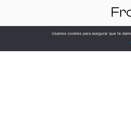
Fr
Cád
Usamos cookies para asegurar que te damos
Es
VE
DS
ve