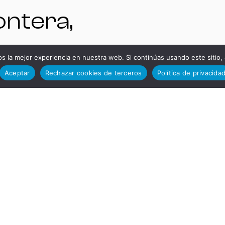
ontera,
iz,
 la mejor experiencia en nuestra web. Si continúas usando este sitio,
TELÉFO
Aceptar
Rechazar cookies de terceros
Política de privacida
paña.
S DE
NTAS
INTERÉS
A:
ADMINIS
ntas@ds