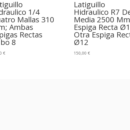
tiguillo
Latiguillo
draulico 1/4
Hidraulico R7 D
atro Mallas 310
Media 2500 M
m; Ambas
Espiga Recta Ø
pigas Rectas
Otra Espiga Rec
bo 8
Ø12
00
€
150,00
€