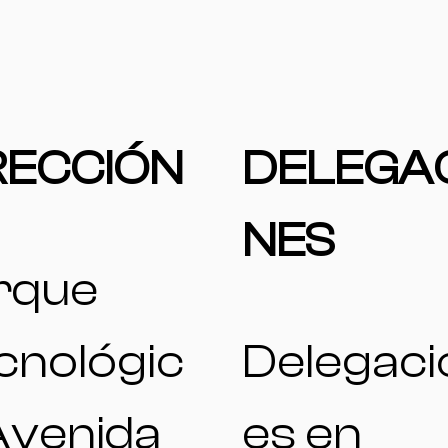
RECCIÓN
DELEGA
NES
rque
cnológic
Delegaci
Avenida
es en