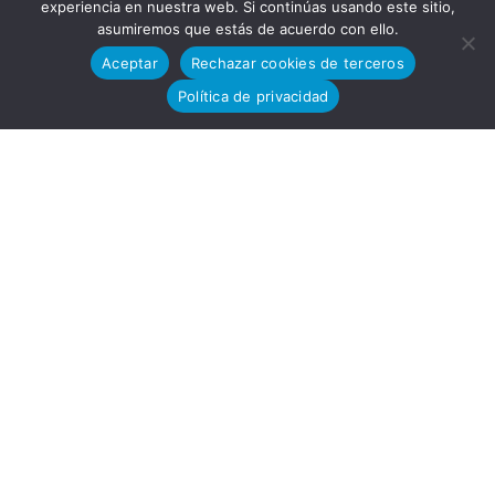
experiencia en nuestra web. Si continúas usando este sitio,
asumiremos que estás de acuerdo con ello.
Aceptar
Rechazar cookies de terceros
co
Política de privacidad
13-15, 11591,
Jerez de