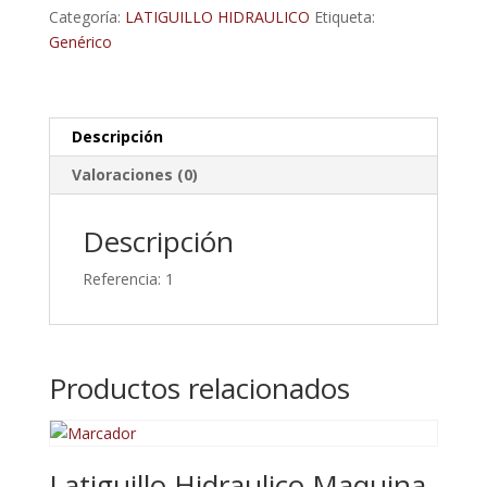
Media
Categoría:
LATIGUILLO HIDRAULICO
Etiqueta:
2500
Genérico
Mm
Espiga
Recta
Ø15
Descripción
Otra
Valoraciones (0)
Espiga
Recta
Ø12
Descripción
cantidad
Referencia: 1
Productos relacionados
Latiguillo Hidraulico Maquina