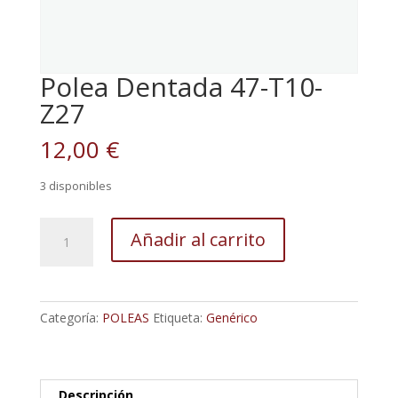
Polea Dentada 47-T10-
Z27
12,00
€
3 disponibles
Polea
Añadir al carrito
Dentada
47-
T10-
Z27
Categoría:
POLEAS
Etiqueta:
Genérico
cantidad
Descripción