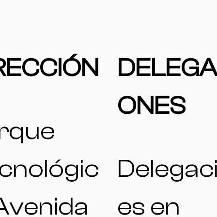
RECCIÓN
DELEGA
ONES
rque
cnológic
Delegac
 Avenida
es en