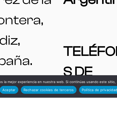
ontera,
diz,
TELÉF
paña.
S DE
ENTAS
 la mejor experiencia en nuestra web. Si continúas usando este sitio,
INTERÉ
Aceptar
Rechazar cookies de terceros
Política de privacida
A |