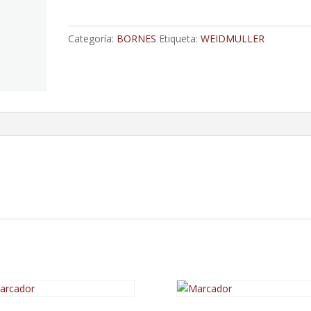
Push
In,
Categoría:
BORNES
Etiqueta:
WEIDMULLER
2.5
Mm²,
800
V,
24
A,
Beige
Oscuro
1
Piso
cantidad