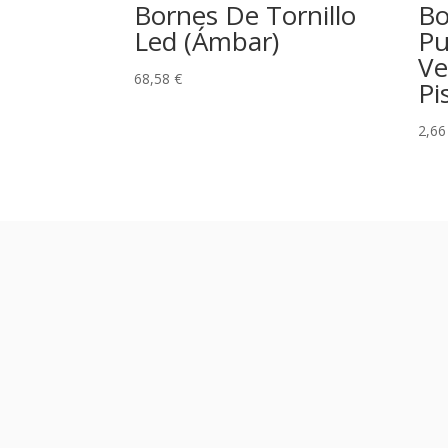
Bornes De Tornillo
Bo
Led (Ámbar)
Pu
Ve
68,58
€
Pi
2,6