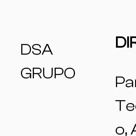
DI
DSA
GRUPO
Pa
Te
o,