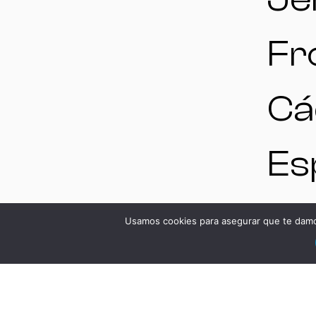
Fr
Cá
Es
V
Usamos cookies para asegurar que te damos
DS