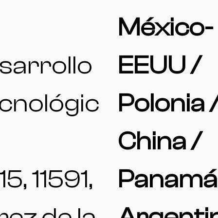
l
México-
sarrollo
EEUU /
cnológic
Polonia 
China /
15, 11591,
Panamá
rez de la
Argenti