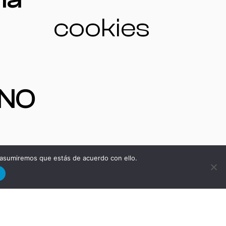
cookies
ONO
 asumiremos que estás de acuerdo con ello.
S
d