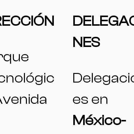
RECCIÓN
DELEGA
NES
rque
cnológic
Delegaci
Avenida
es en
México-