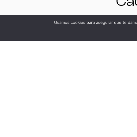
Cád
Es
Usamos cookies para asegurar que te damos
VE
DSA
Má
Bi