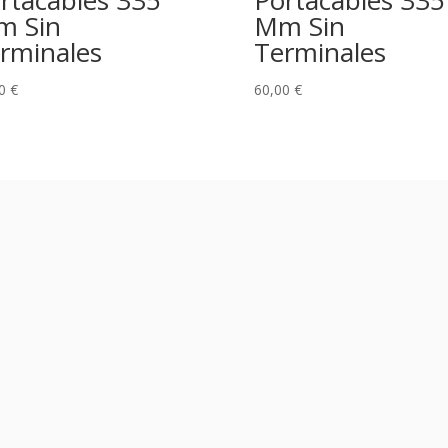
rtacables 335
Portacables 335
m Sin
Mm Sin
rminales
Terminales
00
€
60,00
€