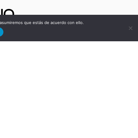
NO
 asumiremos que estás de acuerdo con ello.
d
ra