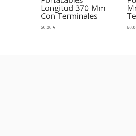
Portacables
Po
Longitud 370 Mm
M
Con Terminales
Te
60,00
€
60,