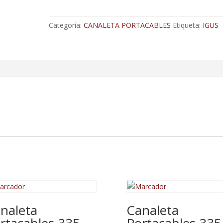
335
Mm
Categoría:
CANALETA PORTACABLES
Etiqueta:
IGUS
Con
Un
Terminal
cantidad
naleta
Canaleta