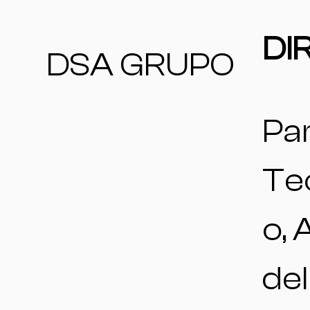
DI
DSA GRUPO
Pa
Te
o, 
del