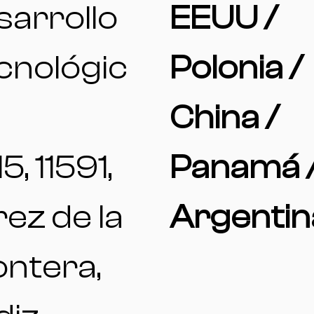
sarrollo
EEUU /
cnológic
Polonia /
China /
15, 11591,
Panamá 
ez de la
Argentin
ontera,