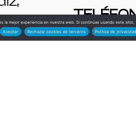
iz,
TELÉFO
paña.
 la mejor experiencia en nuestra web. Si continúas usando este sitio,
S DE
Aceptar
Rechazar cookies de terceros
Política de privacida
NTAS
INTERÉS
 |
Administ
quinas y
ción
enes de