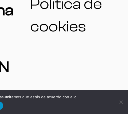
Política de
na
cookies
N
 asumiremos que estás de acuerdo con ello.
d
S