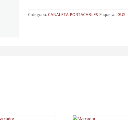
De
560
Categoría:
CANALETA PORTACABLES
Etiqueta:
IGUS
Mm
Con
Un
Terminal
cantidad