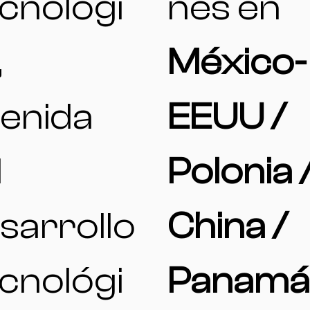
cnológi
nes en
,
México-
enida
EEUU /
l
Polonia 
sarrollo
China /
cnológi
Panamá