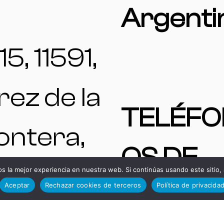
Argenti
15, 11591,
rez de la
TELÉFO
ontera,
OS DE
diz,
 la mejor experiencia en nuestra web. Si continúas usando este sitio,
Aceptar
Rechazar cookies de terceros
Política de privacida
INTERÉ
paña.