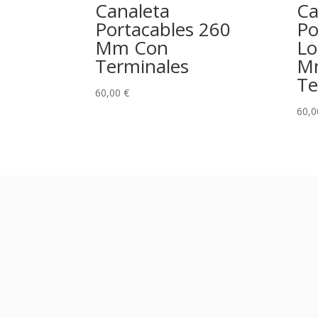
Canaleta
Ca
Portacables 260
Po
Mm Con
Lo
Terminales
M
Te
60,00
€
60,