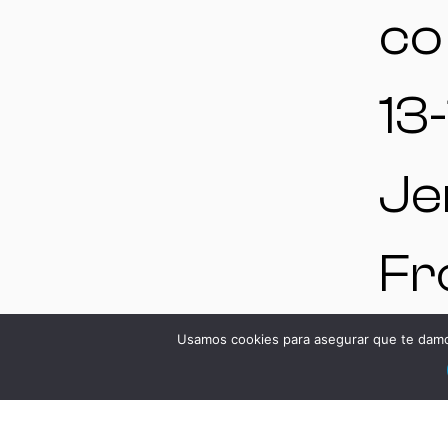
co
13-
Je
Fr
Cá
Usamos cookies para asegurar que te damos
Es