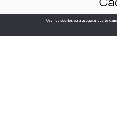
Cád
Es
Usamos cookies para asegurar que te damos
VE
DSA
Má
Bi