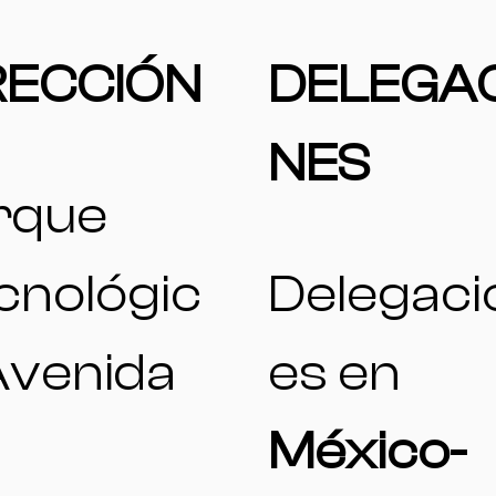
RECCIÓN
DELEGA
NES
rque
cnológic
Delegaci
Avenida
es en
México-