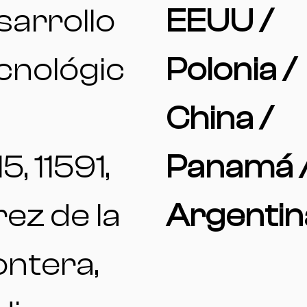
sarrollo
EEUU /
cnológic
Polonia /
China /
15, 11591,
Panamá 
ez de la
Argentin
ontera,