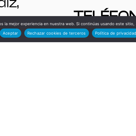
iz,
TELÉFO
paña.
 la mejor experiencia en nuestra web. Si continúas usando este sitio,
S DE
Aceptar
Rechazar cookies de terceros
Política de privacida
NTAS
INTERÉS
 |
Administ
quinas y
ción
enes de