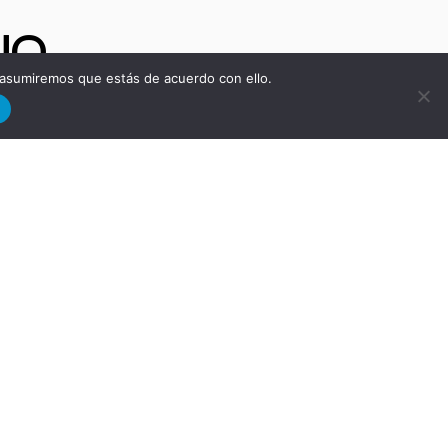
NO
 asumiremos que estás de acuerdo con ello.
d
ra