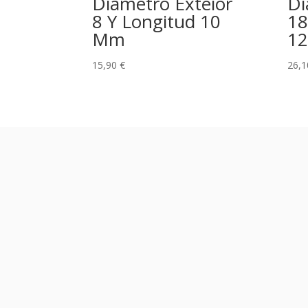
Diametro Exteior
Di
8 Y Longitud 10
18
Mm
12
15,90
€
26,