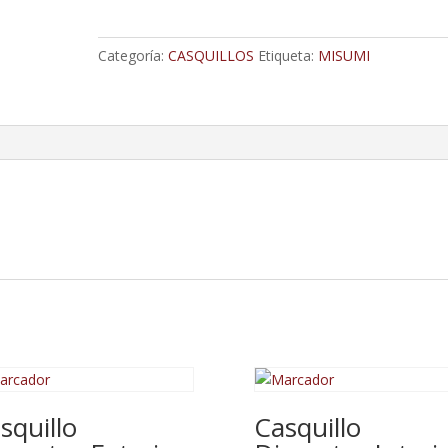
18
Mm,
Categoría:
CASQUILLOS
Etiqueta:
MISUMI
Interior
12,1
Y
Longitud
14
cantidad
squillo
Casquillo