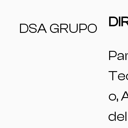
DI
DSA GRUPO
Pa
Te
o, 
del