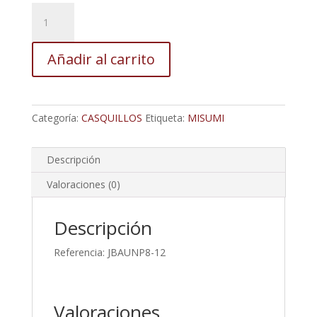
Casquillo
Diametro
Interior
Añadir al carrito
8
Exterior
10
Y
Categoría:
CASQUILLOS
Etiqueta:
MISUMI
Longitud
12
cantidad
Descripción
Valoraciones (0)
Descripción
Referencia: JBAUNP8-12
Valoraciones