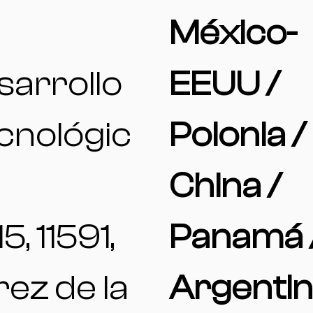
México-
sarrollo
EEUU /
cnológic
Polonia /
China /
15, 11591,
Panamá 
ez de la
Argenti