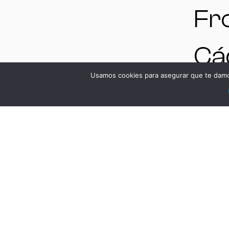
Fr
Cád
Usamos cookies para asegurar que te damos
Es
VE
DS
Má