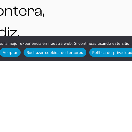
ontera,
iz,
TELÉFO
 la mejor experiencia en nuestra web. Si continúas usando este sitio,
paña.
Aceptar
Rechazar cookies de terceros
Política de privacida
S DE
NTAS
INTERÉS
A |
Administ
quinas y