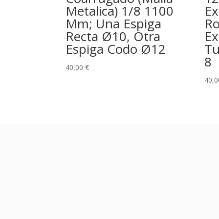
Metalica) 1/8 1100
Ex
Mm; Una Espiga
Ro
Recta Ø10, Otra
Ex
Espiga Codo Ø12
Tu
8
40,00
€
40,