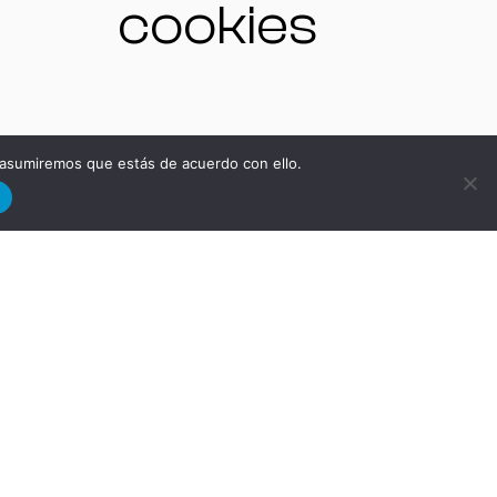
cookies
NO
 asumiremos que estás de acuerdo con ello.
d
ra