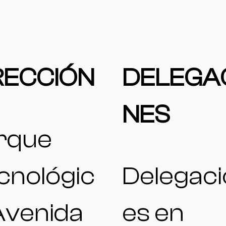
RECCIÓN
DELEGA
NES
rque
cnológic
Delegac
 Avenida
es en