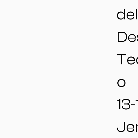
del
De
Te
o
13-
Jer