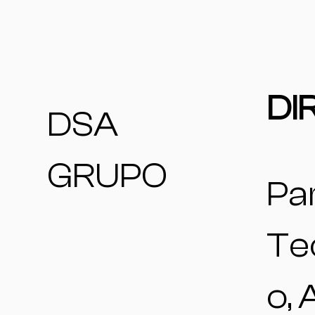
DI
DSA
GRUPO
Pa
Te
o,