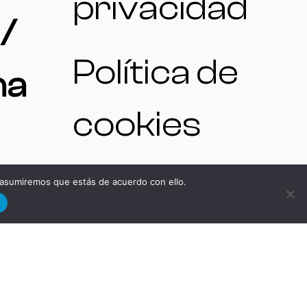
privacidad
/
Política de
na
cookies
 asumiremos que estás de acuerdo con ello.
d
NO