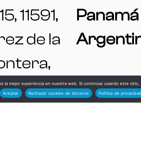
15, 11591,
Panamá 
rez de la
Argenti
ontera,
diz,
 la mejor experiencia en nuestra web. Si continúas usando este sitio,
Aceptar
Rechazar cookies de terceros
Política de privacida
TELÉFO
paña.
S DE
ENTAS