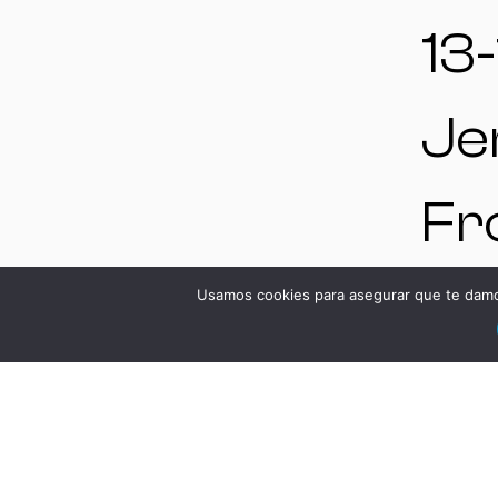
13-
Je
Fr
Cá
Usamos cookies para asegurar que te damos
Es
V