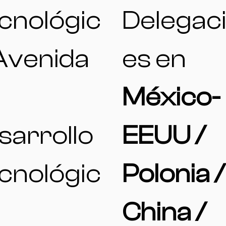
cnológic
Delegac
 Avenida
es en
l
México-
sarrollo
EEUU /
cnológic
Polonia /
China /