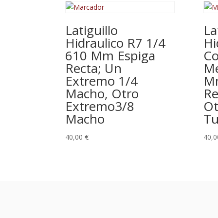
Latiguillo
La
Hidraulico R7 1/4
Hi
610 Mm Espiga
Co
Recta; Un
Me
Extremo 1/4
Mm
Macho, Otro
Re
Extremo3/8
Ot
Macho
Tu
40,00
€
40,