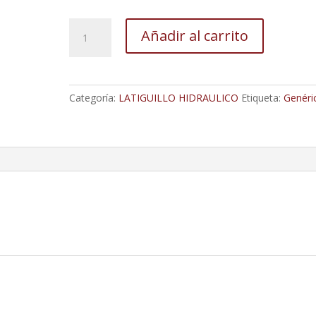
Latiguillo
Añadir al carrito
Hidraulico
Teflon
Coarrugado
(Malla
Categoría:
LATIGUILLO HIDRAULICO
Etiqueta:
Genéri
Metalica)
1/8
1100
Mm;
Una
Espiga
Recta
Ø10,
Otra
Espiga
Codo
Ø12
cantidad