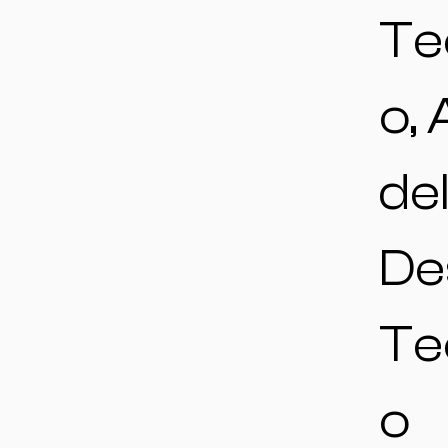
Te
o,
de
De
Te
o