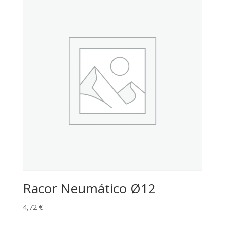
Racor Neumático Ø12
4,72
€