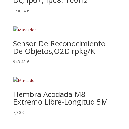
Dc, Ip67, Ip68, 100Hz
154,14
€
Sensor De Reconocimiento
De Objetos,O2Dirpkg/K
948,48
€
Hembra Acodada M8-
Extremo Libre-Longitud 5M
7,80
€