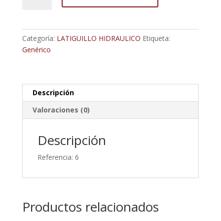
R7
1/4
2500
Categoría:
LATIGUILLO HIDRAULICO
Etiqueta:
Mm;
Genérico
Ambas
Espigas
Rectas
Tubo
Descripción
8
Valoraciones (0)
cantidad
Descripción
Referencia: 6
Productos relacionados