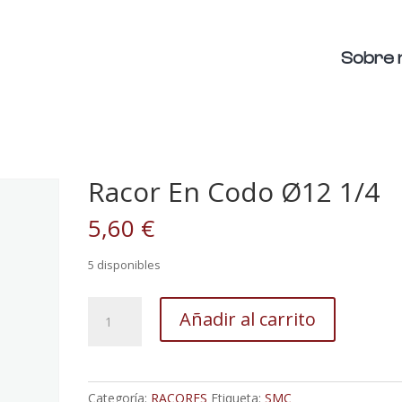
Sobre 
Racor En Codo Ø12 1/4
5,60
€
5 disponibles
Racor
Añadir al carrito
En
Codo
Ø12
1/4
Categoría:
RACORES
Etiqueta:
SMC