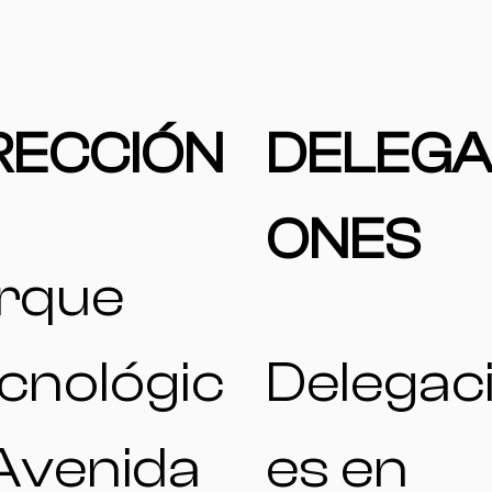
RECCIÓN
DELEGA
ONES
rque
cnológic
Delegac
 Avenida
es en