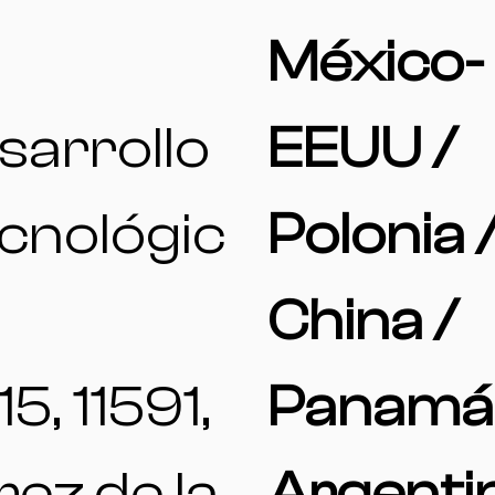
l
México-
sarrollo
EEUU /
cnológic
Polonia 
China /
15, 11591,
Panamá
rez de la
Argenti