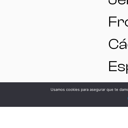
Fr
Cá
Es
V
Usamos cookies para asegurar que te damos
DS