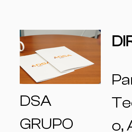
DI
Pa
DSA
Te
GRUPO
o,