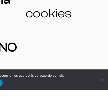
cookies
ONO
 asumiremos que estás de acuerdo con ello.
S
d