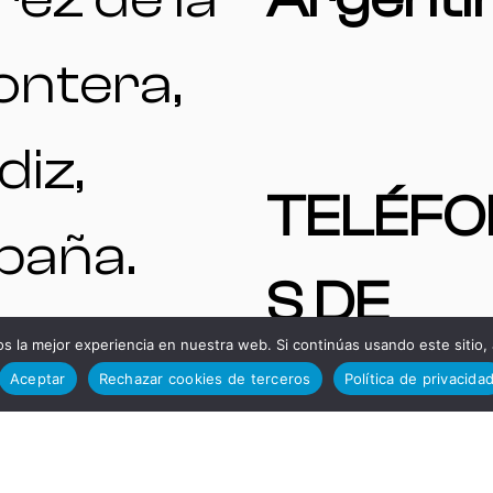
ontera,
diz,
TELÉF
paña.
S DE
ENTAS
 la mejor experiencia en nuestra web. Si continúas usando este sitio,
INTERÉ
Aceptar
Rechazar cookies de terceros
Política de privacida
A |