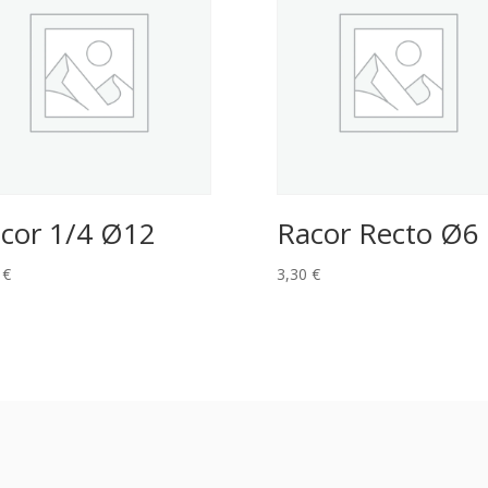
cor 1/4 Ø12
Racor Recto Ø6
2
€
3,30
€