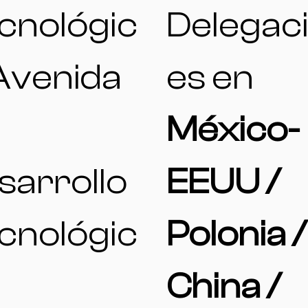
cnológic
Delegac
 Avenida
es en
l
México-
sarrollo
EEUU /
cnológic
Polonia /
China /