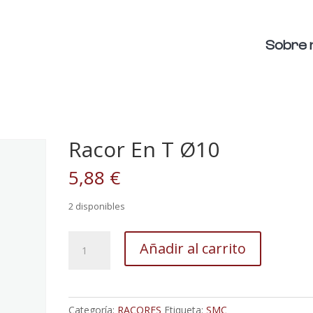
Sobre 
Racor En T Ø10
5,88
€
2 disponibles
Racor
Añadir al carrito
En
T
Ø10
cantidad
Categoría:
RACORES
Etiqueta:
SMC