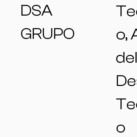
DSA
Te
GRUPO
o,
de
De
Te
o