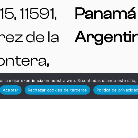
15, 11591,
Panamá 
rez de la
Argenti
ontera,
diz,
 la mejor experiencia en nuestra web. Si continúas usando este sitio,
Aceptar
Rechazar cookies de terceros
Política de privacida
TELÉFO
paña.
S DE
ENTAS