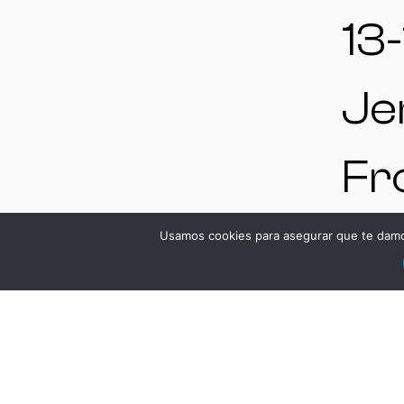
13-
Je
Fr
Cá
Usamos cookies para asegurar que te damos
Es
V