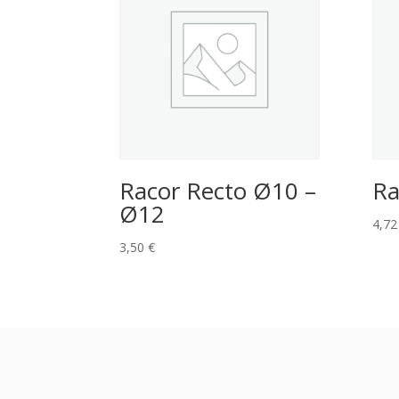
Racor Recto Ø10 –
Ra
Ø12
4,7
3,50
€