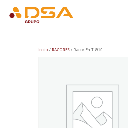
Inicio
/
RACORES
/ Racor En T Ø10