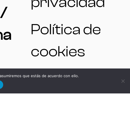
privacidad
/
Política de
na
cookies
 asumiremos que estás de acuerdo con ello.
d
NO