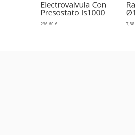
Electrovalvula Con
Ra
Presostato Is1000
Ø
236,60
€
7,5