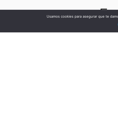
Es
Usamos cookies para asegurar que te damos
VE
DSA
Má
Bi
Equ