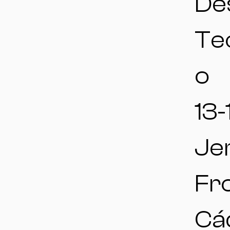
De
Te
o
13-
Jer
Fr
Cád