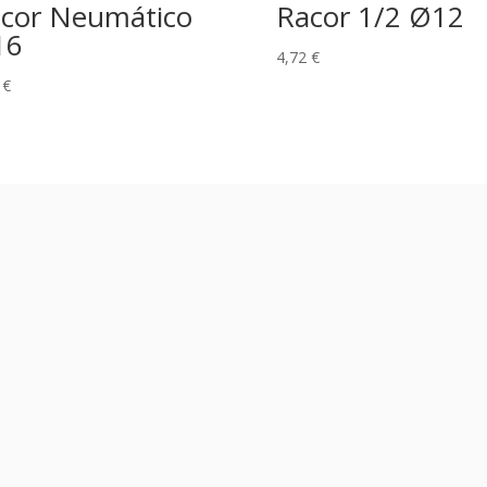
cor Neumático
Racor 1/2 Ø12
16
4,72
€
8
€