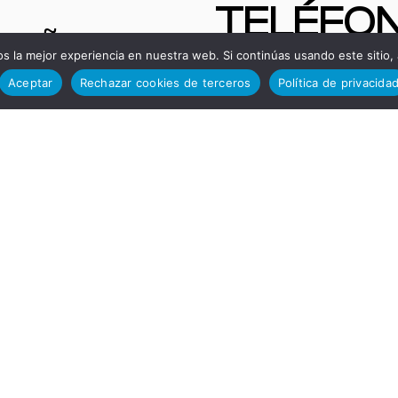
TELÉFO
paña.
 la mejor experiencia en nuestra web. Si continúas usando este sitio,
S DE
Aceptar
Rechazar cookies de terceros
Política de privacida
NTAS
INTERÉS
 |
Administ
quinas y
ción
enes de
+34 670
ipo: