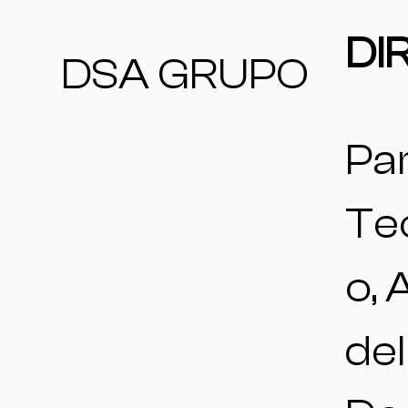
DI
DSA GRUPO
Pa
Te
o, 
del