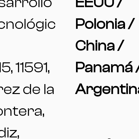
sarrollo
EEUU /
cnológic
Polonia /
China /
15, 11591,
Panamá 
ez de la
Argentin
ontera,
iz,