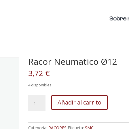
Sobre 
Racor Neumatico Ø12
3,72
€
4 disponibles
Racor
Añadir al carrito
Neumatico
Ø12
cantidad
Categoría:
RACORES
Etiqueta:
SMC