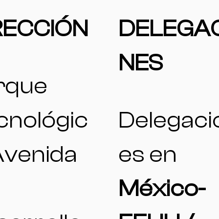
RECCIÓN
DELEGA
NES
rque
cnológic
Delegaci
Avenida
es en
México-