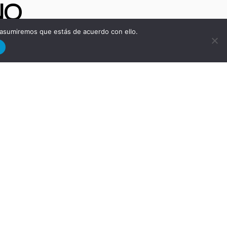
NO
 asumiremos que estás de acuerdo con ello.
d
ra