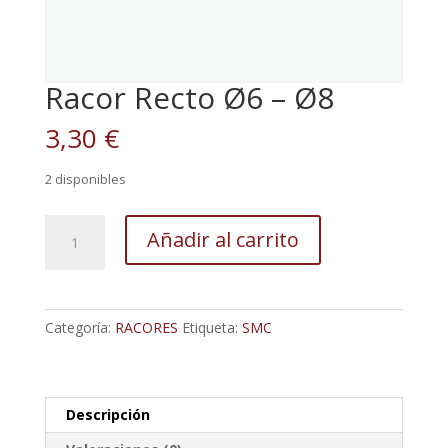
Racor Recto Ø6 – Ø8
3,30
€
2 disponibles
Racor
Añadir al carrito
Recto
Ø6
-
Ø8
Categoría:
RACORES
Etiqueta:
SMC
cantidad
Descripción