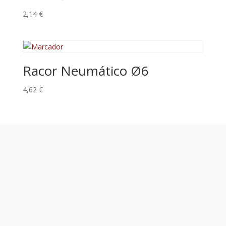
2,14
€
Racor Neumático Ø6
4,62
€