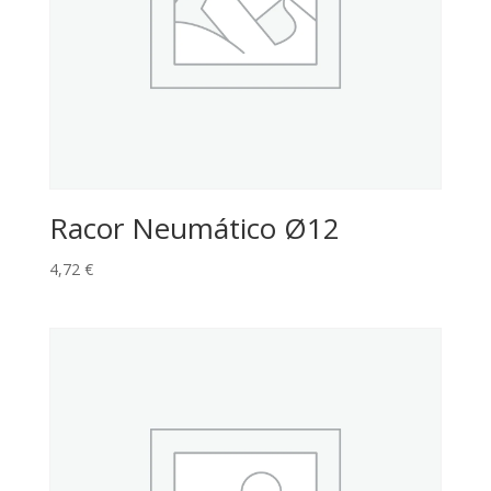
Racor Neumático Ø12
4,72
€