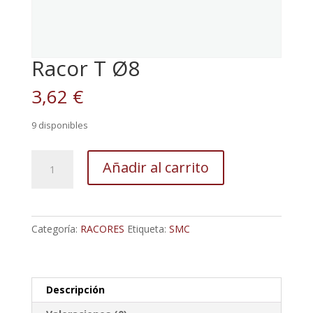
Racor T Ø8
3,62
€
9 disponibles
Racor
Añadir al carrito
T
Ø8
cantidad
Categoría:
RACORES
Etiqueta:
SMC
Descripción